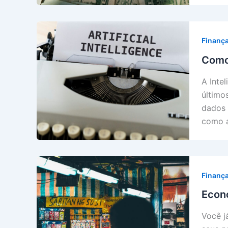
Finanç
Como
A Inte
último
dados 
como a
Finanç
Econ
Você j