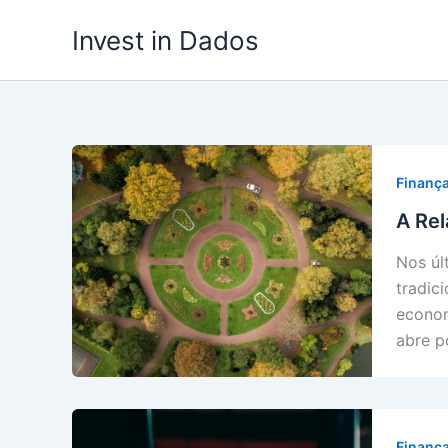
Ir
Invest in Dados
para
o
conteúdo
Finanç
A Rel
Nos úl
tradic
econom
abre p
Finanç