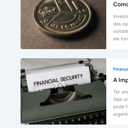
Como 
Invest
das op
voltad
ele fu
Finanç
A Imp
Ter um
Seja u
pode f
urgent