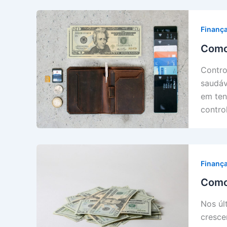
Finanç
Como 
Contro
saudáv
em ten
contro
Finanç
Como 
Nos úl
cresce