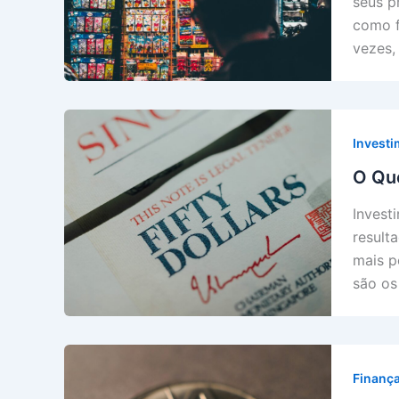
seus p
como f
vezes,
Invest
O Que
Invest
result
mais p
são os
Finanç