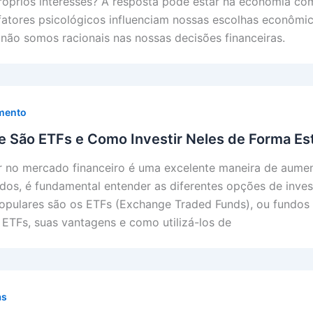
róprios interesses? A resposta pode estar na economia co
atores psicológicos influenciam nossas escolhas econômic
 não somos racionais nas nossas decisões financeiras.
imento
 São ETFs e Como Investir Neles de Forma Es
ir no mercado financeiro é uma excelente maneira de aumen
ados, é fundamental entender as diferentes opções de inves
opulares são os ETFs (Exchange Traded Funds), ou fundos d
 ETFs, suas vantagens e como utilizá-los de
as