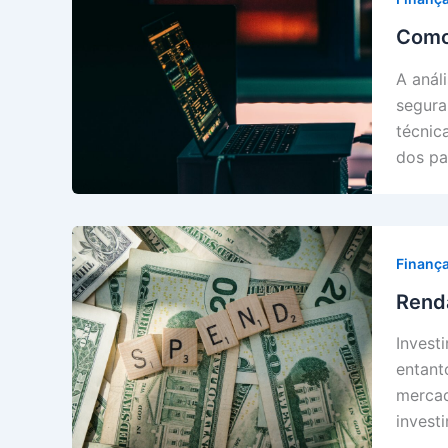
Como 
A anál
segura
técnic
dos pa
Finanç
Renda
Invest
entant
mercad
invest