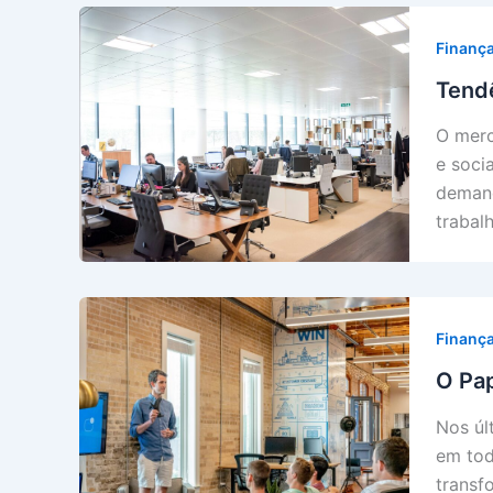
Finanç
Tend
O merc
e soci
demand
trabal
Finanç
O Pap
Nos úl
em tod
transf