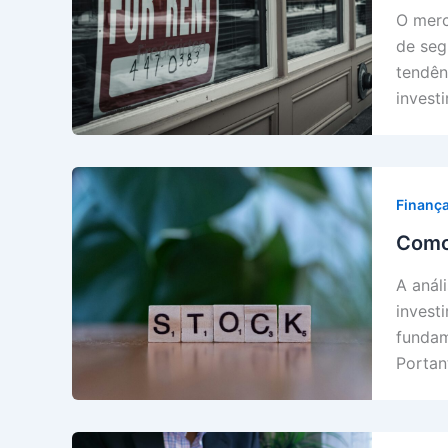
O merc
de seg
tendên
invest
Finanç
Como
A anál
invest
fundam
Portan