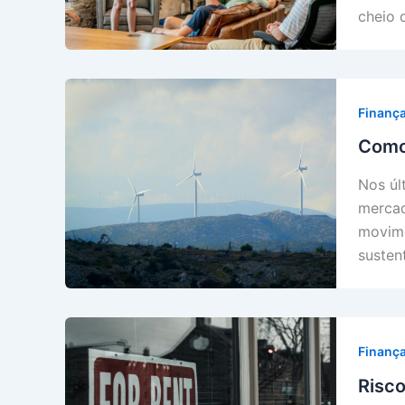
cheio 
Finanç
Como 
Nos úl
mercad
movime
susten
Finanç
Risco