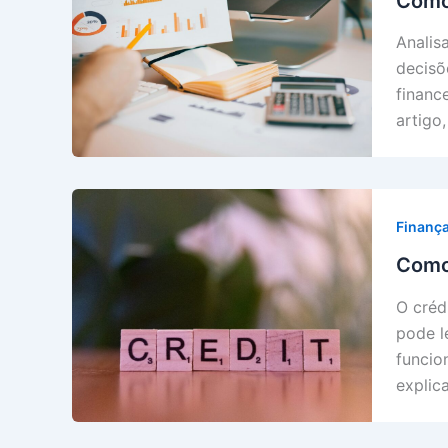
Como 
Analis
decisõ
financ
artigo
Finanç
Como 
O créd
pode l
funcio
explic