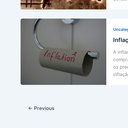
Uncate
Infla
A infl
compr
os pre
inflaç
←
Previous