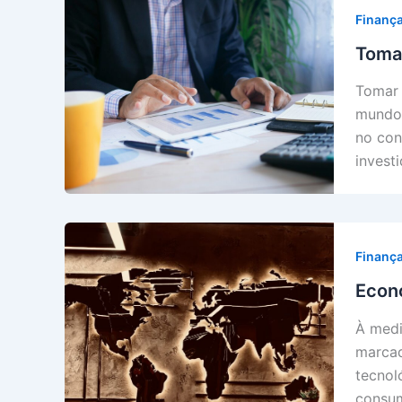
Finanç
Toma
Tomar 
mundo 
no con
invest
Finanç
Econo
À medi
marcad
tecnol
consum